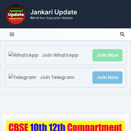
Skip
to
Jankari Update
content
बिहार का No.1 Education Website
Sea
Join WhatsApp
Join Now
Join Telegram
Join Now