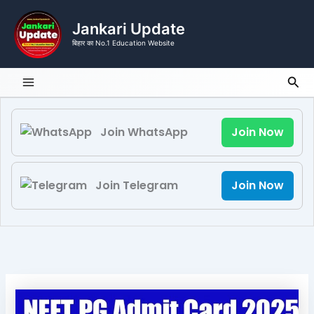
Skip
to
Jankari Update
content
बिहार का No.1 Education Website
Sea
Join WhatsApp
Join Now
Join Telegram
Join Now